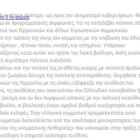
ι ένα τέτοιο σύστημα -ως προς τον σχηματισμό κυβερνήσεων- θ
τον 21ο αιώνα
ω σε προγραμματικές συμφωνίες. Για να καταλάβει κάποιος π
ίμενα των Γερμανικών και άλλων Ευρωπαϊκών συμμαχικών
 την ταύτιση της νίκης του κόμματος με την επιβίωση του έθνο
ρχουν , τέτοιου τύπου, νικητές και ηττημένοι. Υπάρχουν
ράζοντας κατά αυτόν τον τρόπο την λαϊκή βούληση. Απλή αναλ
 ή σεμνότερα πολιτικό ανέκδοτο.
των και την ταύτιση της αντίθετης γνώμης με πολιτική προδο
ην ζωογόνα δύναμη της πολιτικής αντιπαράθεσης. Θυμηθείτε τ
ών της Γερμανίας με τις οποίες εξέφραζε την αντίθεση του
α, τις συνθέσεις που απαιτούνται στο Ολλανδικό κοινοβούλιο ή
υ (ακόμα και αν δεν συμφωνεί κάποιος με την πολιτική κατεύθ
οβούλιο, οι βουλευτές έχουν υψηλού βαθμού ανεξαρτησία και π
αβούν εκλογές. Στην ελληνική κομματική πραγματικότητα αυτό
 κομμάτων δυσκολεύεται από την κουλτούρα μονοκρατορίας τω
νοια της «κομματικής πειθαρχίας» που υπονομεύει στην πράξη 
νείδηση τι υπηρετεί καλύτερα το έθνος.