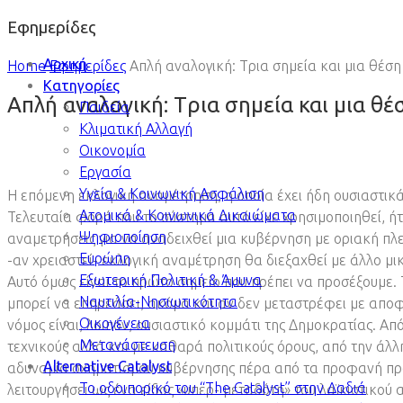
Εφημερίδες
Αρχική
Home
Εφημερίδες
Απλή αναλογική: Tρια σημεία και μια θέση
Κατηγορίες
Απλή αναλογική: Tρια σημεία και μια θέ
Παιδεία
Κλιματική Αλλαγή
Οικονομία
Εργασία
Υγεία & Κοινωνική Ασφάλιση
Η επόμενη εκλογική αναμέτρηση, η οποία έχει ήδη ουσιαστικά
Ατομικά & Κοινωνικά Δικαιώματα
Τελευταία φορά που το σύστημα αυτό είχε χρησιμοποιηθεί, ήτ
Ψηφιοποίηση
αναμετρήσεις για να αναδειχθεί μια κυβέρνηση με οριακή πλ
Ευρώπη
-αν χρειαστεί- εκλογική αναμέτρηση θα διεξαχθεί με άλλο μι
Εξωτερική Πολιτική & Άμυνα
Αυτό όμως είναι το πρώτο σημείο που πρέπει να προσέξουμε. 
Ναυτιλία-Νησιωτικότητα
μπορεί να επηρεάσει, ακόμα και αν δεν μεταστρέφει με αποφα
Οικογένεια
νόμος είναι, λοιπόν, ουσιαστικό κομμάτι της Δημοκρατίας. Α
Μετανάστευση
τεχνικούς αλλά και με καθαρά πολιτικούς όρους, από την άλλ
Alternative Catalyst
αδυναμία σχηματισμού κυβέρνησης πέρα από τα προφανή προ
To οδοιπορικό του “The Catalyst” στην Δαδιά
λειτουργήσει ως ένα είδος «υπερ- μεταδότη» του λαϊκιστικού 