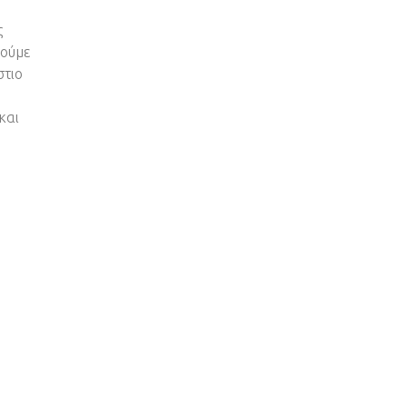
ς
ρούμε
στιο
και