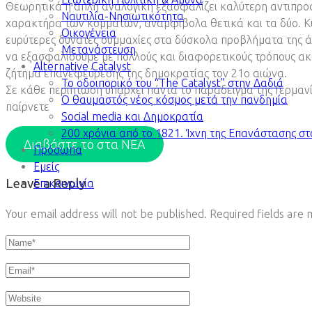
Θεωρητικά η απλή αναλογική εξασφαλίζει καλύτερη αντιπρο
Ναυτιλία-Νησιωτικότητα
χαρακτήρα των κομμάτων, αναμφίβολα θετικά και τα δύο. Κυρ
Οικογένεια
ευρύτερες δυνατές συμμαχίες στα δύσκολα προβλήματα της ά
Μετανάστευση
να εξασφαλίσουμε με πολλούς και διαφορετικούς τρόπους ακό
Alternative Catalyst
ζήτημα επανεφεύρεσης της δημοκρατίας τον 21ο αιώνα.
To οδοιπορικό του “The Catalyst” στην Δαδιά
Σε κάθε περίπτωση υπάρχει πάντα το παράδειγμα της Γερμανία
Ο θαυμαστός νέος κόσμος μετά την πανδημία
παίρνετε
Social media και Δημοκρατία
200 χρόνια από το 1821. Ίχνη της Επανάστασης σ
Διαβάστε το στα ΝΕΑ
Πρόσωπα
Εμείς
Leave a Reply
Επικοινωνία
Your email address will not be published.
Required fields are