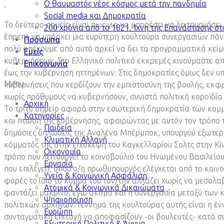
Ο θαυμαστός νέος κόσμος μετά την πανδημία
.
Social media και Δημοκρατία
Το δεύτερο σημείο είναι πως για να μπορέσει να λειτουργήσε
200 χρόνια από το 1821. Ίχνη της Επανάστασης σ
έπρεπε να υπάρχει μια ευρύτερη κουλτούρα συνεργασιών πάν
Πρόσωπα
πολύ απέχουμε από αυτό αρκεί να δει τα προγραμματικά κε
Εμείς
κυβερνήσεων. Στο Ελληνικό πολιτικό εκκρεμές κινούμαστε από
Επικοινωνία
έως την κυβέρνηση ηττημένων. Στις δημοκρατίες όμως δεν υπά
Menu
κυβερνήσεις που κερδίζουν την εμπιστοσύνη της βουλής, εκφ
χωρίς πρόθυμους να κυβερνήσουν, συνιστά πολιτική κοροϊδία
Αρχική
Το τρίτο σημείο αφορά στην εσωτερική δημοκρατία των κομμά
Κατηγορίες
και πτώση της κυβέρνησης, αφαιρώντας με αυτόν τον τρόπο τ
Παιδεία
δημόσιες δηλώσεις της Αναλένα Μπέρμποκ, υπουργού εξωτερικ
Κλιματική Αλλαγή
κόμματός της στην επίσκεψη του Καγκελλαρίου Σολτς στην Κίν
Οικονομία
τρόπο που λειτουργεί το κοινοβούλιο του Ηνωμένου Βασιλείο
Εργασία
που επιλέγει), όπου ο/η πρωθυπουργός ελέγχεται από το κοιν
Υγεία & Κοινωνική Ασφάλιση
φορές το ίδιο το κόμμα του τον/την αλλάζει χωρίς να μεσολ
Ατομικά & Κοινωνικά Δικαιώματα
φαντάζει μακρινό, ενώ ακόμα και η συνεργασία μεταξύ των
Ψηφιοποίηση
πολιτικών αρχηγών. Γέννημα της κουλτούρας αυτής είναι η έν
Ευρώπη
συνταγματική επιταγή να αποφασίζουν -οι βουλευτές- κατά συ
Εξωτερική Πολιτική & Άμυνα