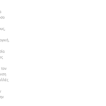
α
όσο
υς,
ογική,
σία
ις
 τον
υνση
ολλές
ν
την