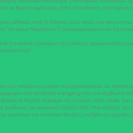
ουργεία Πολιτισμού-Αθλητισμού, Οικονομικών, Εξωτερικών, Πρ
εται σε θέματα οργάνωσης, πολιτικής ανάλυσης, στρατηγικής κ
χι μόνο μάθηση), κατά τη διάρκεια όλων αυτών των χρόνων έχε
cht on “European Negotiations”), Διαπραγματεύσεων και Στρα
νει ένα συνεχές ζητούμενο της ελληνικής πραγματικότητας και 
ραγματικότητα!
αι έχει πολύχρονη εμπειρία στη δημοσιογραφία. Για περισσό
ογραφεί στην ιστοσελίδα energyin.gr και είναι σύμβουλος έκ
βουλος σε θέματα τουρισμού της εταιρείας Ethos media. Έχει 
 διευθυντής του περιοδικού Ελλάδα-ΕΟΚ. Ήταν εκδότης των πε
ι οργανώσει και συντονίσει δεκάδες συνεδρία και ημερίδες, ε