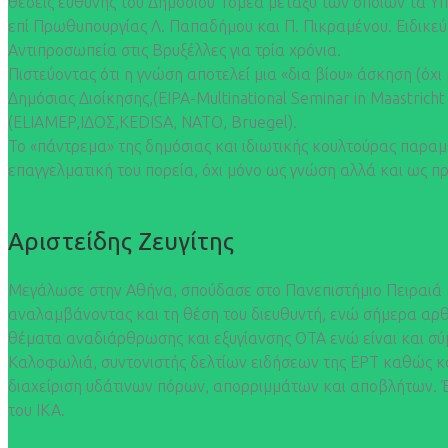
θέσεις ευθύνης του Δημόσιου Τομέα μεταξύ των οποίων τα Υπ
επί Πρωθυπουργίας Λ. Παπαδήμου και Π. Πικραμένου. Ειδικεύ
Αντιπροσωπεία στις Βρυξέλλες για τρία χρόνια.
Πιστεύοντας ότι η γνώση αποτελεί μια «δια βίου» άσκηση (ό
Δημόσιας Διοίκησης,(EIPA-Multinational Seminar in Maastri
(ELIAMEP,ΙΔΟΣ,KEDISA, ΝΑΤΟ, Bruegel).
Το «πάντρεμα» της δημόσιας και ιδιωτικής κουλτούρας παραμέ
επαγγελματική του πορεία, όχι μόνο ως γνώση αλλά και ως π
Αριστείδης Ζευγίτης
Μεγάλωσε στην Αθήνα, σπούδασε στο Πανεπιστήμιο Πειραιά κ
αναλαμβάνοντας και τη θέση του διευθυντή, ενώ σήμερα αρθρ
θέματα αναδιάρθρωσης και εξυγίανσης ΟΤΑ ενώ είναι και σύμ
Καλοφωλιά, συντονιστής δελτίων ειδήσεων της ΕΡΤ καθώς και
διαχείριση υδάτινων πόρων, απορριμμάτων και αποβλήτων. Έχε
του ΙΚΑ.