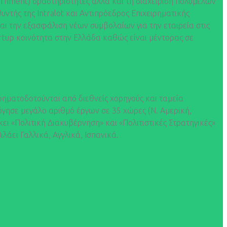
vernment) δραστηριότητες αλλά και τη διαχείριση πολυμελών
ντής της Intralot και Αντιπρόεδρος Επιχειρηματικής
αι την εξασφάλιση νέων συμβολαίων για την εταιρεία στις
tartup κοινότητα στην Ελλάδα καθώς είναι μέντορας σε
ρηματοδοτούνται από διεθνείς χορηγούς και ταμεία
γησε μεγάλο αριθμό έργων σε 35 χώρες (Ν. Αμερική,
ι «Πολιτική Διακυβέρνηση» και «Πολιτιστικές Στρατηγικές»
λάει Γαλλικά, Αγγλικά, Ισπανικά.