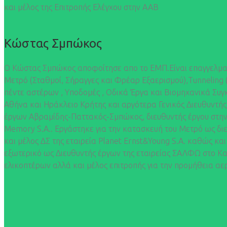
και μέλος της Επιτροπής Ελέγχου στην ΑΑΒ
Κώστας Σμπώκος
Ο Κώστας Σμπώκος αποφοίτησε απο το ΕΜΠ.Είναι επαγγελματ
Μετρό (Σταθμοί, Σήραγγες και Φρέαρ Εξαερισμού),Tunneling 
πέντε αστέρων , Υποδομές , Οδικά Έργα και Βιομηχανικά Συγ
Αθήνα και Ηράκλειο Κρήτης και αργότερα Γενικός Διευθυντή
έργων Αβραμίδης-Παττακός-Σμπώκος, διευθυντής έργου στην Ε
Memory S.A.. Εργάστηκε για την κατασκευή του Μετρό ως διε
και μέλος ΔΣ της εταιρεία Planet Ernst&Young S.A. καθώς και
εξωτερικό ως Διευθυντής έργων της εταιρείας ΣΑΛΦΩ στο Κα
ελικοπτέρων αλλά και μέλος επιτροπής για την προμήθεια 