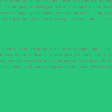
 B2B (Business to Business) όσο και για B2G (Business to Go
 Σχεδιασμού, στο Υπουργείο Ανάπτυξης. Υπήρξε Γενικός Διευθυ
 στόχο τη δημιουργία επαφών, τον εντοπισμό νέων ευκαιριών κ
ounder στην εταιρεία Prosperty. Διατηρεί ισχυρό δεσμό με τη S
 διεπιστημονικά προγράμματα πολιτιστικής κληρονομιάς που χ
ιάρκεια τεσσάρων δεκαετιών, κατάφερε, υλοποίησε και αξιολό
ια πολιτικά οικονομικά-κοινωνικο-πολιτισμικά θέματα. Διδάσκε
μένων Σπουδών (Ρουμανία, Πορτογαλία, Φιλανδία, Αιθιοπία). Μι