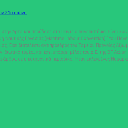
τον 21ο αιώνα
ην Άρτα και σπούδασε στο Πάντειο πανεπιστήμιο. Είναι κοινω
 Ναυτικής Εργασίας (Maritime Labour Convention)``του Πανεπισ
ς. Έχει διατελέσει αντιπρόεδρος του Ταμείου Προνοίας Αξιωμα
 ιδιωτικό τομέα, και έχει υπάρξει μέλος του Δ.Σ. της BF Actio
ει άρθρα σε επιστημονικά περιοδικά. Ήταν εκλεγμένος Νομαρχ