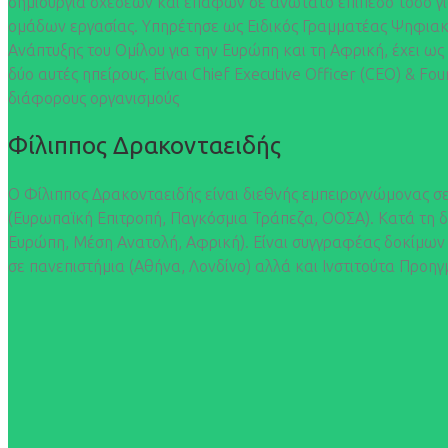
δημιουργία σχέσεων και επαφών σε ανώτατο επίπεδο τόσο για
ομάδων εργασίας. Υπηρέτησε ως Ειδικός Γραμματέας Ψηφιακού
Ανάπτυξης του Ομίλου για την Ευρώπη και τη Αφρική, έχει ως
δύο αυτές ηπείρους. Είναι Chief Executive Officer (CEO) & F
διάφορους οργανισμούς
Φίλιππος Δρακονταειδής
Ο Φίλιππος Δρακονταειδής είναι διεθνής εμπειρογνώμονας σε
(Ευρωπαϊκή Επιτροπή, Παγκόσμια Τράπεζα, ΟΟΣΑ). Κατά τη δ
Ευρώπη, Μέση Ανατολή, Αφρική). Είναι συγγραφέας δοκίμων γ
σε πανεπιστήμια (Αθήνα, Λονδίνο) αλλά και Ινστιτούτα Προηγ