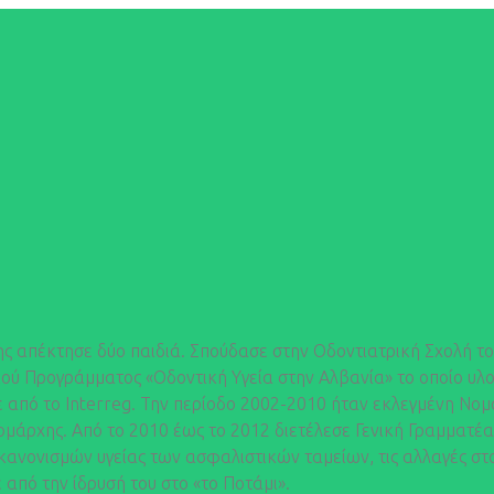
ης απέκτησε δύο παιδιά. Σπούδασε στην Οδοντιατρική Σχολή τ
ικού Προγράμματος «Οδοντική Υγεία στην Αλβανία» το οποίο υλ
 από το Interreg. Την περίοδο 2002-2010 ήταν εκλεγμένη Νο
ομάρχης. Από το 2010 έως το 2012 διετέλεσε Γενική Γραμματ
κανονισμών υγείας των ασφαλιστικών ταμείων, τις αλλαγές στ
από την ίδρυσή του στο «το Ποτάμι».