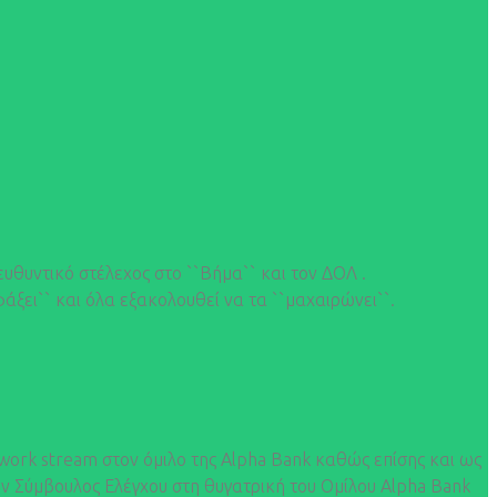
ευθυντικό στέλεχος στο ``Βήμα`` και τον ΔΟΛ .
φάξει`` και όλα εξακολουθεί να τα ``μαχαιρώνει``.
 work stream στον όμιλο της Alpha Bank καθώς επίσης και ως
ων Σύμβουλος Ελέγχου στη θυγατρική του Ομίλου Alpha Bank