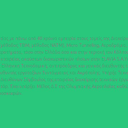
ίας με πάνω από 40 χρόνια εμπειρία στους τομείς της Διαχε
(μέθοδος TBM, μέθοδος NATM), Micro Tunneling, Αεροδρόμια, 
κροτήματα, τόσο στην Ελλάδα όσο και στην περιοχή του Κόλπο
ς εταιρείας ακαύστων διαχωριστικών πλοίων στην ELAVIA S.A.
λληνικη Τεχνοδομική, αντιπρόεδρος και γενικός διευθυντής τ
υθυντής εργοταξίων Συντάγματος και Ακρόπολης. Υπήρξε Τεχνι
 Διευθύνων Σύμβουλος της εταιρείας διαχείρισης τεχνικών έργων
τάρ. Έχει υπάρξει Μέλος Δ.Σ της Ολυμπιακής Αεροπλοΐας καθώ
αεροσκαφών.