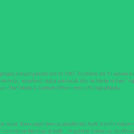
γράφος επαγγελματικά από το 1987, διετέλεσε επί 11 χρόνια δι
ικές, περιοδικά, digital και social, όλα τα Μedia τα έχει ``σ
ίναι Chief Media & Content Officer στην DPGDigitalMedia.
η πείρα. Έχει υπηρετήσει ως Διευθυντής Audit transformation
udit Committee Member at AAB. . Υπηρέτησε επίσης ως Διευθύν