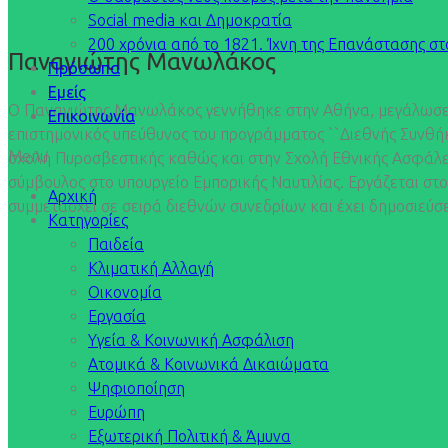
Social media και Δημοκρατία
200 χρόνια από το 1821. Ίχνη της Επανάστασης σ
Παναγιώτης Μανωλάκος
Πρόσωπα
Εμείς
Ο Παναγιώτης Μανωλάκος γεννήθηκε στην Αθήνα, μεγάλωσε στ
Επικοινωνία
επιστημονικός υπεύθυνος του προγράμματος ``Διεθνής Συνθήκη
Menu
σχολή Πυροσβεστικής καθώς και στην Σχολή Εθνικής Ασφάλεια
σύμβουλος στο υπουργείο Εμπορικής Ναυτιλίας. Εργάζεται στον
Αρχική
συμμετάσχει σε σειρά διεθνών συνεδρίων και έχει δημοσιεύσ
Κατηγορίες
Παιδεία
Κλιματική Αλλαγή
Οικονομία
Εργασία
Υγεία & Κοινωνική Ασφάλιση
Ατομικά & Κοινωνικά Δικαιώματα
Ψηφιοποίηση
Ευρώπη
Εξωτερική Πολιτική & Άμυνα