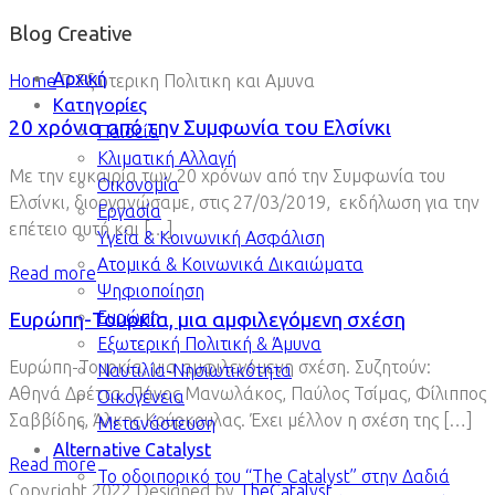
Blog Creative
Αρχική
Home
Εξωτερικη Πολιτικη και Αμυνα
Κατηγορίες
20 χρόνια από την Συμφωνία του Ελσίνκι
Παιδεία
Κλιματική Αλλαγή
Με την ευκαιρία των 20 χρόνων από την Συμφωνία του
Οικονομία
Ελσίνκι, διοργανώσαμε, στις 27/03/2019, εκδήλωση για την
Εργασία
επέτειο αυτή και […]
Υγεία & Κοινωνική Ασφάλιση
Ατομικά & Κοινωνικά Δικαιώματα
Read more
Ψηφιοποίηση
Ευρώπη
Ευρώπη-Τουρκία, μια αμφιλεγόμενη σχέση
Εξωτερική Πολιτική & Άμυνα
Ευρώπη-Τουρκία, μια αμφιλεγόμενη σχέση. Συζητούν:
Ναυτιλία-Νησιωτικότητα
Αθηνά Δρέττα, Πάνος Μανωλάκος, Παύλος Τσίμας, Φίλιππος
Οικογένεια
Σαββίδης, Άλκης Κούρκουλας. Έχει μέλλον η σχέση της […]
Μετανάστευση
Alternative Catalyst
Read more
To οδοιπορικό του “The Catalyst” στην Δαδιά
Copyright 2022 Designed by
TheCatalyst