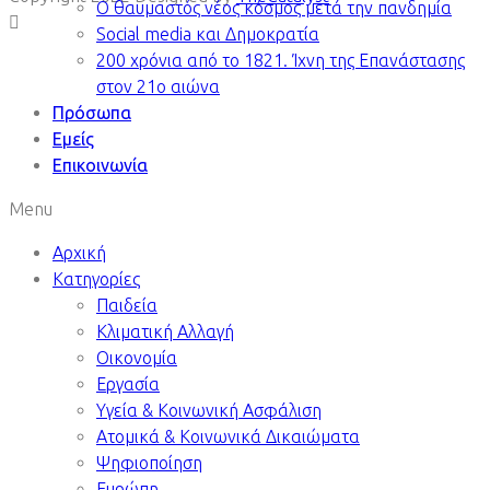
Ο θαυμαστός νέος κόσμος μετά την πανδημία
Social media και Δημοκρατία
200 χρόνια από το 1821. Ίχνη της Επανάστασης
στον 21ο αιώνα
Πρόσωπα
Εμείς
Επικοινωνία
Menu
Αρχική
Κατηγορίες
Παιδεία
Κλιματική Αλλαγή
Οικονομία
Εργασία
Υγεία & Κοινωνική Ασφάλιση
Ατομικά & Κοινωνικά Δικαιώματα
Ψηφιοποίηση
Ευρώπη