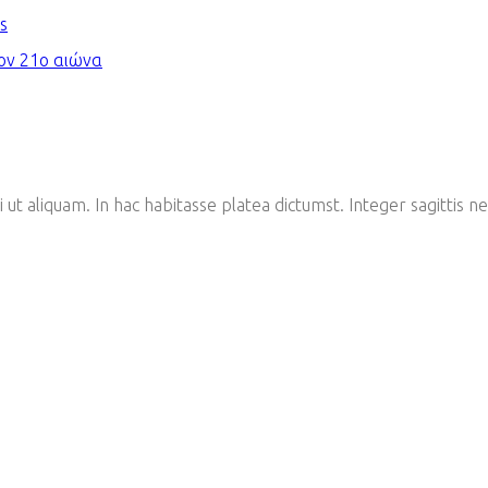
s
τον 21ο αιώνα
mi ut aliquam. In hac habitasse platea dictumst. Integer sagittis