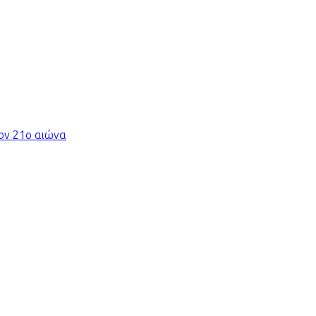
τον 21ο αιώνα