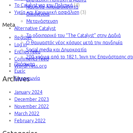
Το Catalyst για την Πολιτική
(4)
Ναυτιλία-Νησιωτικότητα
Υγεία και Κοινωνική ασφάλιση
(3)
Οικογένεια
Μετανάστευση
Meta
Alternative Catalyst
To οδοιπορικό του “The Catalyst” στην Δαδιά
Register
Ο θαυμαστός νέος κόσμος μετά την πανδημία
Log in
Social media και Δημοκρατία
Entries feed
200 χρόνια από το 1821. Ίχνη της Επανάστασης σ
Comments feed
Πρόσωπα
WordPress.org
Εμείς
Archives
Επικοινωνία
January 2024
December 2023
November 2022
March 2022
February 2022