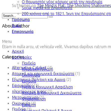
Ο θαυμαστός νέος κόσμος μετά την πανδημία
SuThemes
on
The Mind is Flat: The Shocking Shallownes
Social media και Δημοκρατία
200 χρόνια από το 1821. Ίχνη της Επανάστασης σ
Πρόσωπα
Εμείς
About Author
Επικοινωνία
Menu
Etiam in nulla arcu, ut vehicula velit. Vivamus dapibus rutrum 
Αρχική
Categories
Κατηγορίες
Παιδεία
Alternative Catalyst
(4)
Κλιματική Αλλαγή
Ατομικά και κοινωνικά δικαιώματα
(1)
Οικονομία
Εξωτερικη Πολιτικη και Αμυνα
(2)
Εργασία
Εφημερίδες
(1)
Υγεία & Κοινωνική Ασφάλιση
ηλεκτρονικος τυπος
(1)
Ατομικά & Κοινωνικά Δικαιώματα
Μεταναστευση
(1)
Ψηφιοποίηση
Οικονομία
(4)
Ευρώπη
Παιδεία
(1)
Εξωτερική Πολιτική & Άμυνα