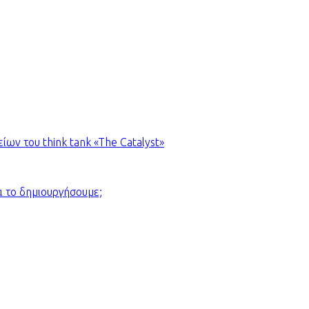
ων του think tank «The Catalyst»
α το δημιουργήσουμε;